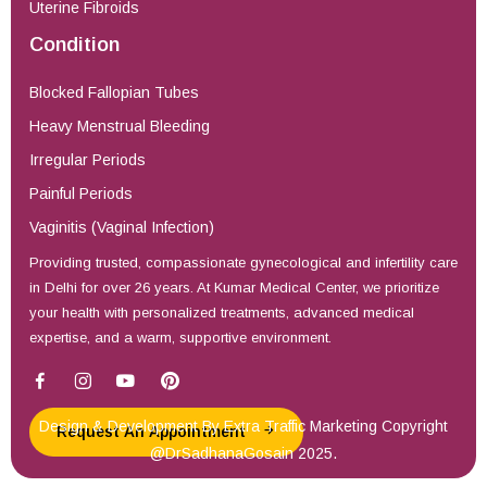
Uterine Fibroids
Condition
Blocked Fallopian Tubes
Heavy Menstrual Bleeding
Irregular Periods
Painful Periods
Vaginitis (Vaginal Infection)
Providing trusted, compassionate gynecological and infertility care
in Delhi for over 26 years. At Kumar Medical Center, we prioritize
your health with personalized treatments, advanced medical
expertise, and a warm, supportive environment.
Design & Development By
Extra Traffic Marketing
Copyright
Request An Appointment
@DrSadhanaGosain 2025.