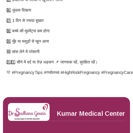
6️⃣ धुंधला दिखना
7️⃣ 1 दिन से ज्यादा बुखार
8️⃣ बच्चे की मूवमेंट्स कम होना
9️⃣ मुँह या मसूड़ों से खून आना
🔟 सांस लेने में परेशानी
1️⃣1️⃣ सीने में दर्द या तेज़ धड़कन 📌 जागरूक रहें, सुरक्षित रहें।
💛
#PregnancyTips
#गर्भावस्था
#HighRiskPregnancy
#PregnancyCare
Kumar Medical Center